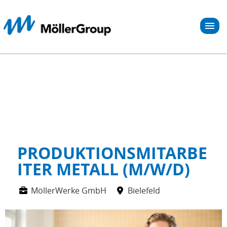
STELLENBÖRSE
Sie schauen sich nach einer neuen beruflichen
Herausforderung um?
Wir mögen Menschen mit frischen Impulsen, eigenen
Sichtweisen und besonderen beruflichen Fähigkeiten. Sie
wünschen sich, Teil eines erfolgreichen Teams zu sein? Sie
hätten Freude daran, Ihr Können einzubringen und zu
erweitern?
PRODUKTIONSMITARBE
ITER METALL (M/W/D)
MöllerWerke GmbH
Bielefeld