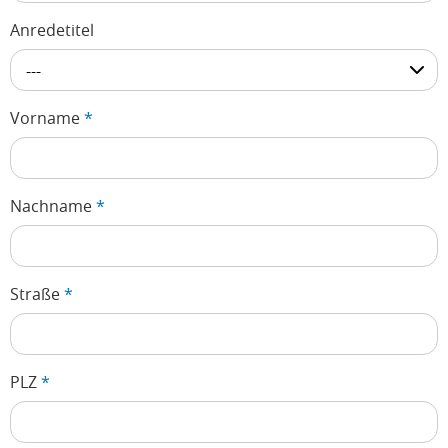
Anredetitel
---
Vorname
*
Nachname
*
Straße
*
PLZ
*