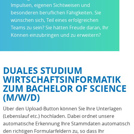
Impulsen, eigenen Sichtweisen und
besonderen beruflichen Fähigkeiten. Sie
wünschen sich, Teil eines erfolgreichen
Teams zu sein? Sie hätten Freude daran, Ihr
Können einzubringen und zu erweitern?
DUALES STUDIUM
WIRTSCHAFTSINFORMATIK
ZUM BACHELOR OF SCIENCE
(M/W/D)
Über den Upload-Button können Sie Ihre Unterlagen
(Lebenslauf etc.) hochladen. Dabei ordnet unsere
automatische Erkennung Ihre Stammdaten automatisch
den richtigen Formularfeldern zu, so dass Ihr